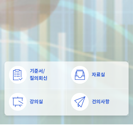
기준서/
자료실
질의회신
강의실
건의사항